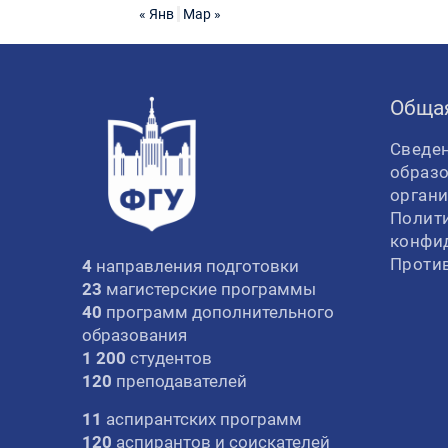
« Янв
Мар »
Обща
Сведен
образ
орган
Полит
конфи
Проти
4
направления подготовки
23
магистерские программы
40
программ дополнительного
образования
1 200
студентов
120
преподавателей
11
аспирантских программ
120
аспирантов и соискателей