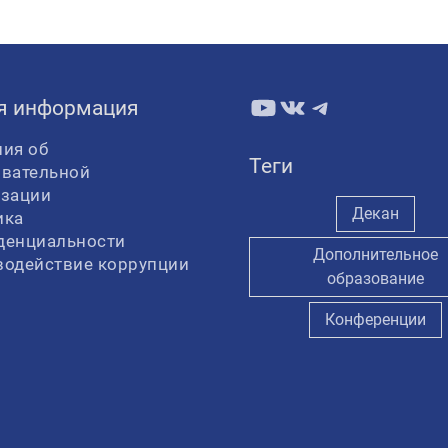
YouTube
ВКонтакте
Telegram
я информация
ия об
Теги
овательной
изации
Декан
ика
денциальности
Дополнительное
водействие коррупции
образование
Конференции