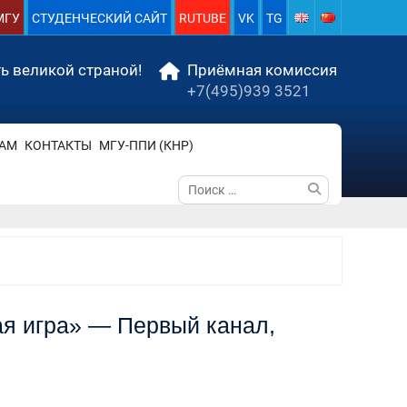
МГУ
СТУДЕНЧЕСКИЙ САЙТ
RUTUBE
VK
TG
ь великой страной!
Приёмная комиссия
+7(495)939 3521
АМ
КОНТАКТЫ
МГУ-ППИ (КНР)
Поиск
по:
я игра» — Первый канал,