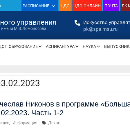
»
РАСПИСАНИЕ
ЦДО
ЦДО·ОНЛАЙН
ПОЧТА
ЛК 
1930
нного управления
Искусство управлят
pk@spa.msu.ru
т имени М.В.Ломоносова
»
ДОП.ОБРАЗОВАНИЕ
АСПИРАНТУРА
НАУКА
ВЫПУСКНИК
» —
» —
03.02.2023
чеслав Никонов в программе «Больша
» —
.02.2023. Часть 1-2
» —
идео
,
Информация
Декан
» —