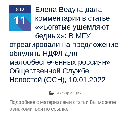
Первый канал, 28.07.2026. Часть 1-3
Елена Ведута дала
ЯНВ
Вячеслав Никонов в программе «Большая игра» —
Первый канал, 27.07.2026. Часть 1-2
11
комментарии в статье
Конкурсные списки лиц, прошедших
««Богатые ущемляют
вступительные испытания в МГУ имени
М.В.Ломоносова в 2026 году по каждому
бедных»: В МГУ
конкурсу (ранжированные списки поступающих)
отреагировали на предложение
Вячеслав Никонов в программе «Большая игра» —
обнулить НДФЛ для
Первый канал, 24.07.2026. Часть 1-2
Вячеслав Никонов в программе «Большая игра» —
малообеспеченных россиян»
Первый канал, 06.08.2026. Часть 1-3
Общественной Службе
Новостей (ОСН), 10.01.2022
Информация
Подробнее с материалами статьи Вы можете
ознакомиться по ссылке.