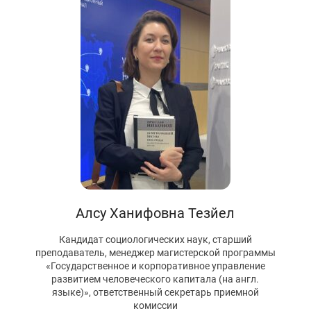
Первый канал, 27.07.2026. Часть 1-2
Конкурсные списки лиц, прошедших
вступительные испытания в МГУ имени
М.В.Ломоносова в 2026 году по каждому
конкурсу (ранжированные списки поступающих)
Вячеслав Никонов в программе «Большая игра» —
Первый канал, 24.07.2026. Часть 1-2
Вниманию абитуриентов бакалавриата! Открыта
онлайн-запись на заключение договора на
обучение
Вячеслав Никонов в программе «Большая игра»
— Первый канал, 05.08.2026. Часть 1-3
Алсу Ханифовна
Тезйел
Кандидат социологических наук, старший
преподаватель, менеджер магистерской программы
«Государственное и корпоративное управление
развитием человеческого капитала (на англ.
языке)», ответственный секретарь приемной
комиссии