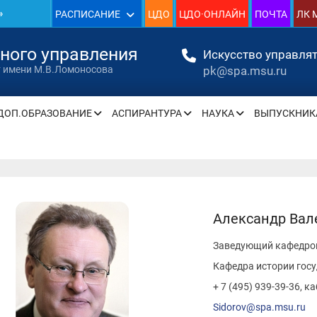
»
РАСПИСАНИЕ
ЦДО
ЦДО·ОНЛАЙН
ПОЧТА
ЛК 
1930
нного управления
Искусство управлят
pk@spa.msu.ru
т имени М.В.Ломоносова
»
ДОП.ОБРАЗОВАНИЕ
АСПИРАНТУРА
НАУКА
ВЫПУСКНИК
» —
» —
Александр Ва
Заведующий кафедрой
» —
Кафедра истории гос
» —
+ 7 (495) 939-39-36, к
Sidorov@spa.msu.ru
» —