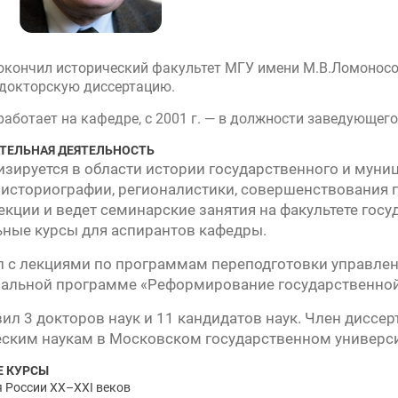
» —
 окончил исторический факультет МГУ имени М.В.Ломоносов
— докторскую диссертацию.
урсу
 работает на кафедре, с 2001 г. — в должности заведующего
» —
ТЕЛЬНАЯ ДЕЯТЕЛЬНОСТЬ
зируется в области истории государственного и муни
» —
 историографии, регионалистики, совершенствования 
екции и ведет семинарские занятия на факультете госу
ные курсы для аспирантов кафедры.
 с лекциями по программам переподготовки управлен
ральной программе «Реформирование государственной
ил 3 докторов наук и 11 кандидатов наук. Член диссер
ским наукам в Московском государственном универси
 КУРСЫ
 России ХХ–ХХI веков