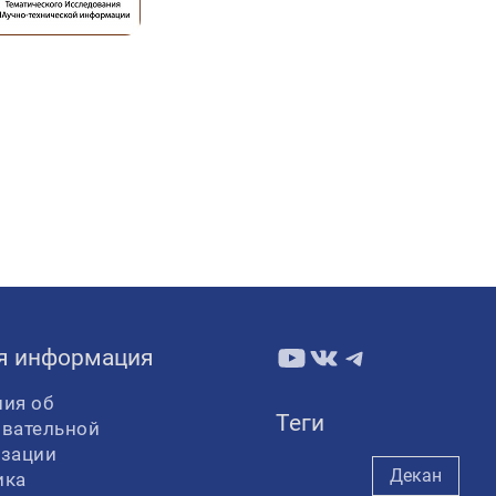
YouTube
ВКонтакте
Telegram
я информация
ия об
Теги
овательной
изации
Декан
ика