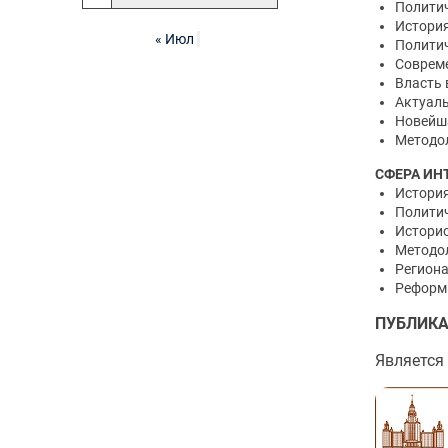
Политич
История
« Июл
Политич
Совреме
Власть 
Актуаль
Новейш
Методол
СФЕРА ИН
История
Политич
Истори
Методол
Регион
Реформ
ПУБЛИК
Является