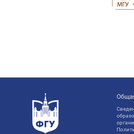
Обща
Сведен
образ
орган
Полит