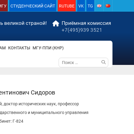
МГУ
СТУДЕНЧЕСКИЙ САЙТ
RUTUBE
VK
TG
ь великой страной!
Приёмная комиссия
+7(495)939 3521
АМ
КОНТАКТЫ
МГУ-ППИ (КНР)
Поиск
по:
лентинович
Сидоров
, доктор исторических наук, профессор
ударственного и муниципального управления
абинет: Г-824