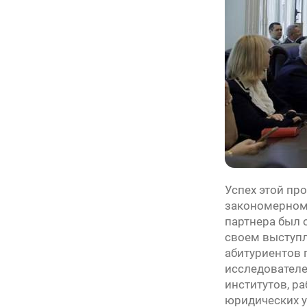
Успех этой пр
закономерному
партнера был 
своем выступл
абитуриентов 
исследователе
институтов, р
юридических у