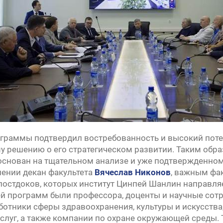
ограммы подтвердил востребованность и высокий потен
 решению о его стратегическом развитии. Таким обра
основан на тщательном анализе и уже подтвержденном
ении декан факультета
Вячеслав Никонов
, важным фа
постдоков, которых институт Цинпей Шанлин направл
й программ были профессора, доценты и научные сотр
аботники сферы здравоохранения, культуры и искусства
слуг, а также компании по охране окружающей среды.