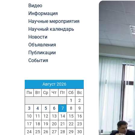
вступительные испытания в МГУ имени
Видео
М.В.Ломоносова в 2026 году по каждому конк
Информация
(ранжированные списки поступающих)
Научные мероприятия
Вячеслав Никонов в программе «Большая игра
Научный календарь
Первый канал, 24.07.2026. Часть 1-2
Вниманию абитуриентов бакалавриата! Открыт
Новости
онлайн-запись на заключение договора на
Объявления
обучение
Публикации
Вячеслав Никонов в программе «Большая игра
События
— Первый канал, 05.08.2026. Часть 1-3
In Memoriam. Муза Аркадьевна Сажина (18.09.
— 04.08.2026)
Август 2026
Пн
Вт
Ср
Чт
Пт
Сб
Вс
1
2
3
4
5
6
7
8
9
10
11
12
13
14
15
16
17
18
19
20
21
22
23
24
25
26
27
28
29
30