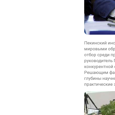
Пекинский инс
мировыми обра
отбор среди п
руководитель 
конкурентной 
Решающим факт
глубины научн
практические 