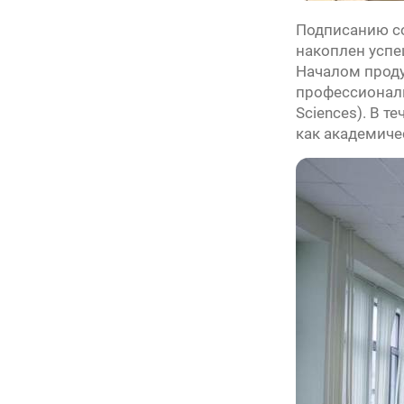
Подписанию со
накоплен успе
Началом проду
профессиональ
Sciences). В 
как академиче