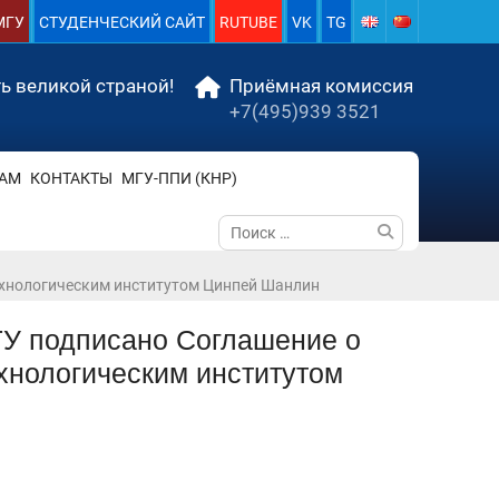
МГУ
СТУДЕНЧЕСКИЙ САЙТ
RUTUBE
VK
TG
ь великой страной!
Приёмная комиссия
+7(495)939 3521
АМ
КОНТАКТЫ
МГУ-ППИ (КНР)
Поиск
по:
технологическим институтом Цинпей Шанлин
ГУ подписано Соглашение о
хнологическим институтом