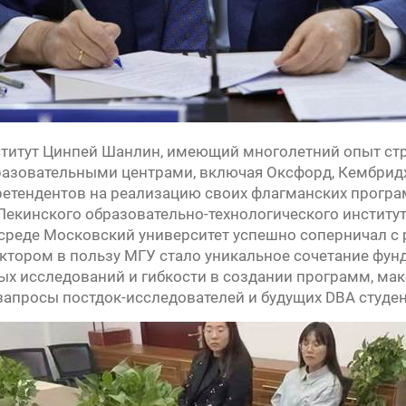
титут Цинпей Шанлин, имеющий многолетний опыт стр
зовательными центрами, включая Оксфорд, Кембридж
ретендентов на реализацию своих флагманских програ
Пекинского образовательно-технологического инстит
среде Московский университет успешно соперничал с
ором в пользу МГУ стало уникальное сочетание фунд
ых исследований и гибкости в создании программ, м
запросы постдок-исследователей и будущих DBA студен