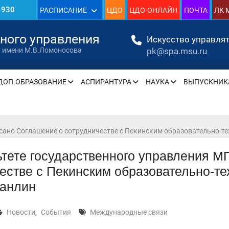
»
РАСПИСАНИЕ
ЦДО
ЦДО·ОНЛАЙН
ПОЧТА
ЛК 
нного управления
Искусство управлят
pk@spa.msu.ru
т имени М.В.Ломоносова
» —
ДОП.ОБРАЗОВАНИЕ
АСПИРАНТУРА
НАУКА
ВЫПУСКНИК
» —
сано Соглашение о сотрудничестве с Пекинским образовательно-
» —
тете государственного управления М
» —
естве с Пекинским образовательно-те
» —
анлин
» —
Новости
,
События
Международные связи