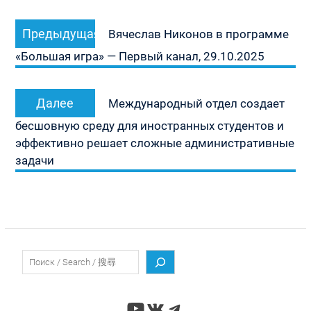
Навигация
Предыдущая
Предыдущая
по
Вячеслав Никонов в программе
запись:
записям
«Большая игра» — Первый канал, 29.10.2025
Следующая
Далее
Международный отдел создает
запись:
бесшовную среду для иностранных студентов и
эффективно решает сложные административные
задачи
Поиск
YouTube
ВКонтакте
Telegram