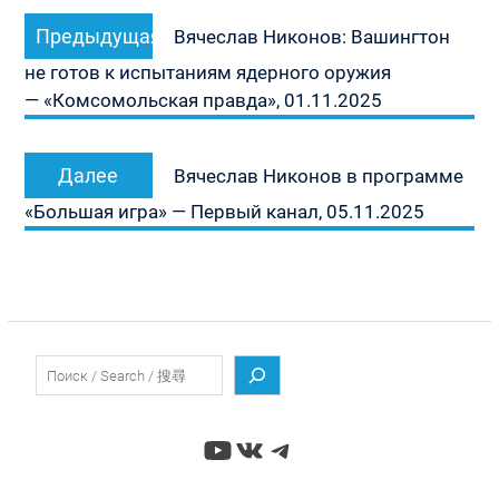
Навигация
Предыдущая
Предыдущая
по
Вячеслав Никонов: Вашингтон
запись:
записям
не готов к испытаниям ядерного оружия
— «Комсомольская правда», 01.11.2025
Следующая
Далее
Вячеслав Никонов в программе
запись:
«Большая игра» — Первый канал, 05.11.2025
Поиск
YouTube
ВКонтакте
Telegram