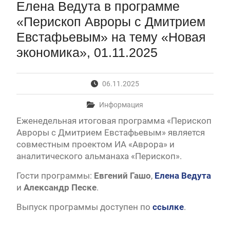
Елена Ведута в программе
Первый канал, 28.07.2026. Часть 1-3
Вячеслав Никонов в программе «Большая игра» —
«Перископ Авроры с Дмитрием
Первый канал, 27.07.2026. Часть 1-2
Евстафьевым» на тему «Новая
Конкурсные списки лиц, прошедших
вступительные испытания в МГУ имени
экономика», 01.11.2025
М.В.Ломоносова в 2026 году по каждому
конкурсу (ранжированные списки поступающих)
Вячеслав Никонов в программе «Большая игра» —
06.11.2025
Первый канал, 24.07.2026. Часть 1-2
Вячеслав Никонов в программе «Большая игра» —
Информация
Первый канал, 06.08.2026. Часть 1-3
Еженедельная итоговая программа «Перископ
Авроры с Дмитрием Евстафьевым» является
совместным проектом ИА «Аврора» и
аналитического альманаха «Перископ».
Гости программы:
Евгений Гашо
,
Елена Ведута
и
Александр Песке
.
Выпуск программы доступен по
ссылке
.