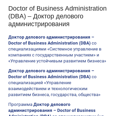
Первый канал, 28.07.2026. Часть 1-3
Doctor of Business Administration
Вячеслав Никонов в программе «Большая игра» —
Первый канал, 27.07.2026. Часть 1-2
(DBA) – Доктор делового
Конкурсные списки лиц, прошедших
администрирования
вступительные испытания в МГУ имени
М.В.Ломоносова в 2026 году по каждому
конкурсу (ранжированные списки поступающих)
Доктор делового администрирования –
Вячеслав Никонов в программе «Большая игра» —
Doctor of Business Administration (DBA)
со
Первый канал, 24.07.2026. Часть 1-2
специализациями «Системное управление в
Вячеслав Никонов в программе «Большая игра» —
компаниях с государственным участием» и
Первый канал, 06.08.2026. Часть 1-3
«Управление устойчивым развитием бизнеса»
Доктор делового администрирования –
Doctor of Business Administration (DBA)
со
специализацией «Управление
взаимодействием и технологическим
развитием бизнеса, государства, общества»
Программа
Доктор делового
администрирования – Doctor of Business