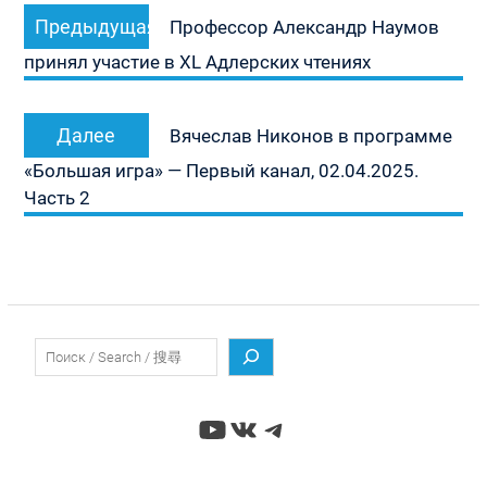
Предыдущая
Предыдущая
по
Профессор Александр Наумов
запись:
записям
принял участие в XL Адлерских чтениях
Следующая
Далее
Вячеслав Никонов в программе
запись:
«Большая игра» — Первый канал, 02.04.2025.
Часть 2
Поиск
YouTube
ВКонтакте
Telegram